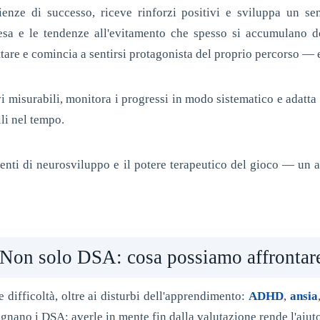
ienze di successo, riceve rinforzi positivi e sviluppa un sen
esa e le tendenze all'evitamento che spesso si accumulano dop
ttare e comincia a sentirsi protagonista del proprio percorso — 
vi misurabili, monitora i progressi in modo sistematico e adatta l
ili nel tempo.
menti di neurosviluppo e il potere terapeutico del gioco — un 
Non solo DSA: cosa possiamo affrontar
 difficoltà, oltre ai disturbi dell'apprendimento:
ADHD
,
ansia
gnano i DSA: averle in mente fin dalla valutazione rende l'aiuto