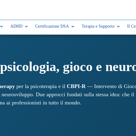
ADHD
Certificazione DSA
Terapia e Supporto
Il Ce
psicologia, gioco e neur
herapy
per la psicoterapia e il
CBPI-R
— Intervento di Gioco
 neurosviluppo. Due approcci fondati sulla stessa idea: che il 
a ai professionisti in tutto il mondo.