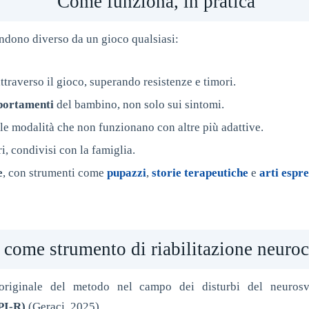
Come funziona, in pratica
rendono diverso da un gioco qualsiasi:
ttraverso il gioco, superando resistenze e timori.
mportamenti
del bambino, non solo sui sintomi.
 le modalità che non funzionano con altre più adattive.
i, condivisi con la famiglia.
e
, con strumenti come
pupazzi
,
storie terapeutiche
e
arti espre
o come strumento di riabilitazione neuro
originale del metodo nel campo dei disturbi del neurosvi
PI-R)
(Geraci, 2025).