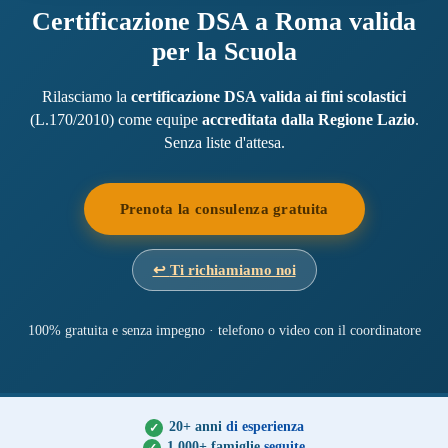
Certificazione DSA a Roma valida
per la Scuola
Rilasciamo la
certificazione DSA valida ai fini scolastici
(L.170/2010) come equipe
accreditata dalla Regione Lazio
.
Senza liste d'attesa.
Prenota la consulenza gratuita
↩
Ti richiamiamo noi
100% gratuita e senza impegno · telefono o video con il coordinatore
20+ anni
di esperienza
1.000+ famiglie
seguite