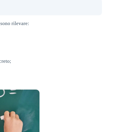
ssono rilevare:
creto;