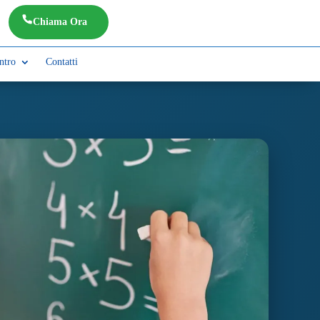
Chiama Ora
ntro
Contatti