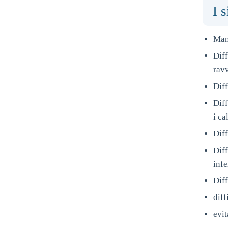
I 
Man
Dif
ravv
Diff
Diff
i ca
Diff
Diff
infe
Diff
diff
evit