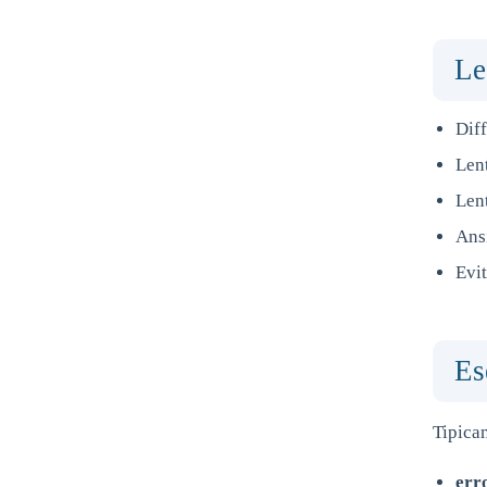
Le
Diff
Lent
Len
Ans
Evi
Es
Tipicam
erro