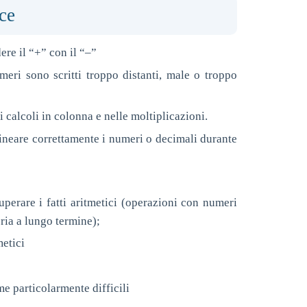
sce
re il “+” con il “–”
meri sono scritti troppo distanti, male o troppo
i calcoli in colonna e nelle moltiplicazioni.
lineare correttamente i numeri o decimali durante
cuperare i fatti aritmetici (operazioni con numeri
oria a lungo termine);
metici
e particolarmente difficili