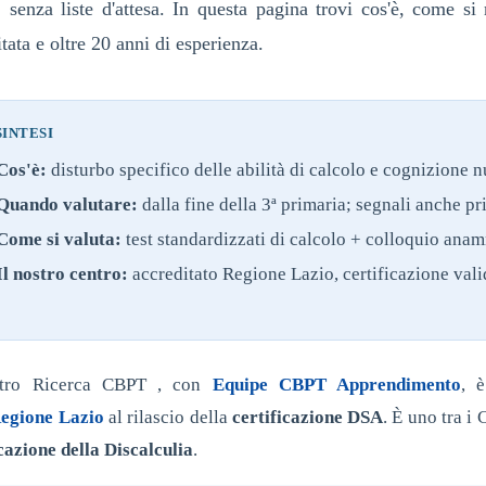
, senza liste d'attesa. In questa pagina trovi cos'è, come s
tata e oltre 20 anni di esperienza.
SINTESI
Cos'è:
disturbo specifico delle abilità di calcolo e cognizione 
Quando valutare:
dalla fine della 3ª primaria; segnali anche pr
Come si valuta:
test standardizzati di calcolo + colloquio anam
Il nostro centro:
accreditato Regione Lazio, certificazione valida
ntro Ricerca CBPT , con
Equipe CBPT Apprendimento
, 
egione Lazio
al rilascio della
certificazione DSA
. È uno tra i
cazione della Discalculia
.