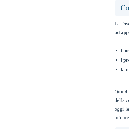
Co
La Dis
ad app
i m
i pr
la 
Quindi
della c
oggi l
più pr