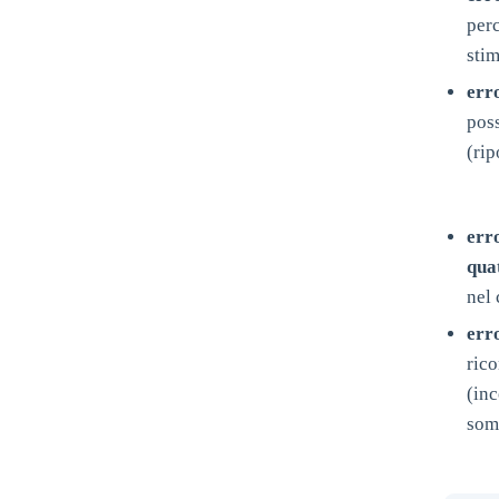
per
stim
err
pos
(rip
er
qua
nel 
err
ric
(in
som