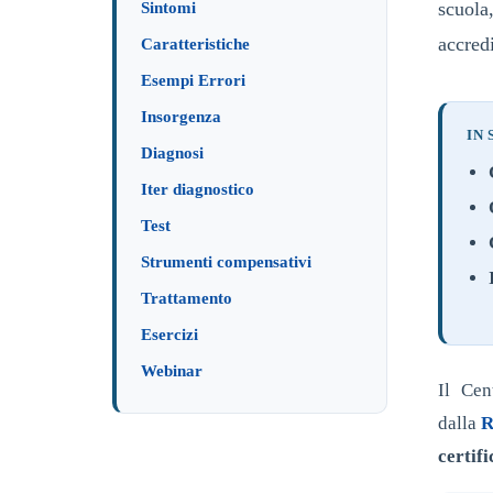
scuola
Sintomi
accredi
Caratteristiche
Esempi Errori
Insorgenza
IN 
Diagnosi
Iter diagnostico
Test
Strumenti compensativi
Trattamento
Esercizi
Webinar
Il Ce
dalla
R
certifi