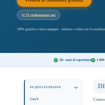
Prenota la consulenza gratuita
↩
Ti richiamiamo noi
100% gratuita e senza impegno · telefono o video con il coordinat
20+ anni
di esperienza
1.000
D
IN QUESTA PAGINA
Cos'è
Centro 