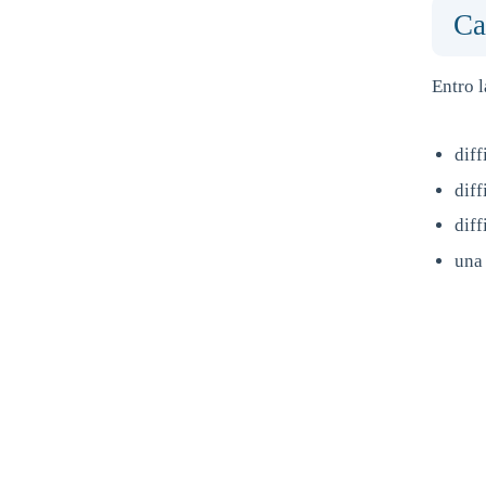
Ca
Entro 
diff
diff
diff
una 