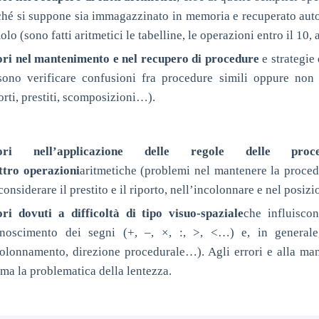
ché si suppone sia immagazzinato in memoria e recuperato auto
olo (sono fatti aritmetici le tabelline, le operazioni entro il 1
ori nel mantenimento e nel recupero di procedure
e strategie
sono verificare confusioni fra procedure simili oppure non
orti, prestiti, scomposizioni…).
rori nell’applicazione delle regole delle proce
ttro operazioni
aritmetiche (problemi nel mantenere la procedu
considerare il prestito e il riporto, nell’incolonnare e nel posi
ori dovuti a difficoltà di tipo visuo-spaziale
che influiscon
onoscimento dei segni (+, –, ×, :, >, <…) e, in generale,
colonnamento, direzione procedurale…). Agli errori e alla ma
ma la problematica della lentezza.