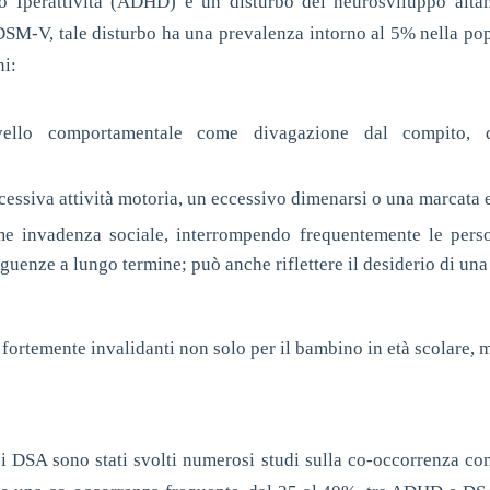
/o Iperattività (ADHD) è un disturbo del neurosviluppo alta
DSM-V, tale disturbo ha una prevalenza intorno al 5% nella pop
ni:
ello comportamentale come divagazione dal compito, di
essiva attività motoria, un eccessivo dimenarsi o una marcata 
e invadenza sociale, interrompendo frequentemente le pers
guenze a lungo termine; può anche riflettere il desiderio di u
 fortemente invalidanti non solo per il bambino in età scolare, m
i DSA sono stati svolti numerosi studi sulla co-occorrenza con