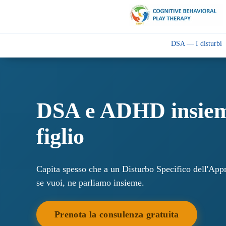
DSA — I disturbi
DSA e ADHD insieme:
figlio
Capita spesso che a un Disturbo Specifico dell'App
se vuoi, ne parliamo insieme.
Prenota la consulenza gratuita