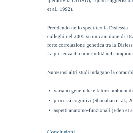
Iperattività (ADHD), i quali suggerisco
et al., 1992).
Prendendo nello specifico la Dislessia
colleghi nel 2005 su un campione di 182
forte correlazione genetica tra la Disle
La presenza di comorbidità nel campione 
Numerosi altri studi indagano la comorbi
varianti genetiche e fattori ambientali
processi cognitivi (Shanahan et al., 20
aspetti anatomo-funzionali (Eden et al
Conclusioni