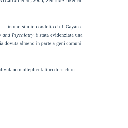
A (Carroll et al., 2005; Semrud-Clikeman
 — in uno studio condotto da J. Gayán e
y and Psychiatry
, è stata evidenziata una
sia dovuta almeno in parte a geni comuni.
vidano molteplici fattori di rischio: