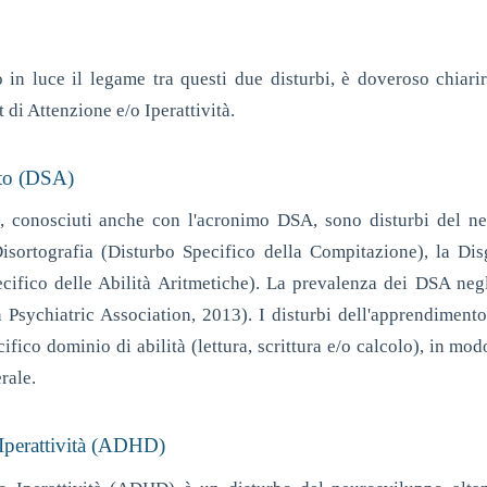
 in luce il legame tra questi due disturbi, è doveroso chiarir
di Attenzione e/o Iperattività.
nto (DSA)
o, conosciuti anche con l'acronimo DSA, sono disturbi del n
Disortografia (Disturbo Specifico della Compitazione), la Dis
cifico delle Abilità Aritmetiche). La prevalenza dei DSA negli 
sychiatric Association, 2013). I disturbi dell'apprendimento 
cifico dominio di abilità (lettura, scrittura e/o calcolo), in mo
rale.
 Iperattività (ADHD)