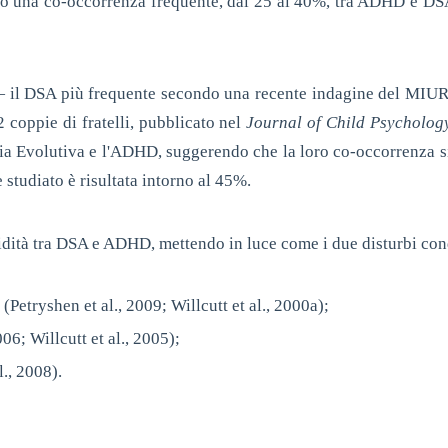
no una co-occorrenza frequente, dal 25 al 40%, tra ADHD e DS
 — il DSA più frequente secondo una recente indagine del MIUR
 coppie di fratelli, pubblicato nel
Journal of Child Psycholog
ssia Evolutiva e l'ADHD, suggerendo che la loro co-occorrenza 
studiato è risultata intorno al 45%.
dità tra DSA e ADHD, mettendo in luce come i due disturbi condi
 (Petryshen et al., 2009; Willcutt et al., 2000a);
06; Willcutt et al., 2005);
., 2008).