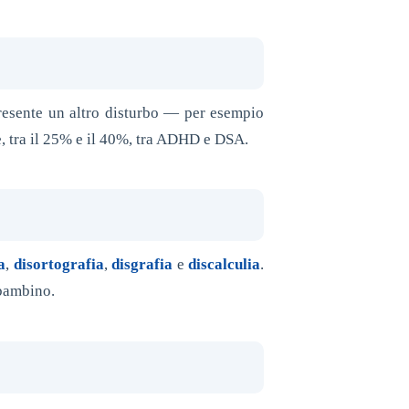
resente un altro disturbo — per esempio
e, tra il 25% e il 40%, tra ADHD e DSA.
a
,
disortografia
,
disgrafia
e
discalculia
.
 bambino.